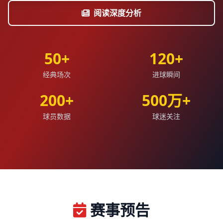
阅读深度分析
50+
120+
经典场次
进球瞬间
200+
500万+
球员数据
球迷关注
赛事预告