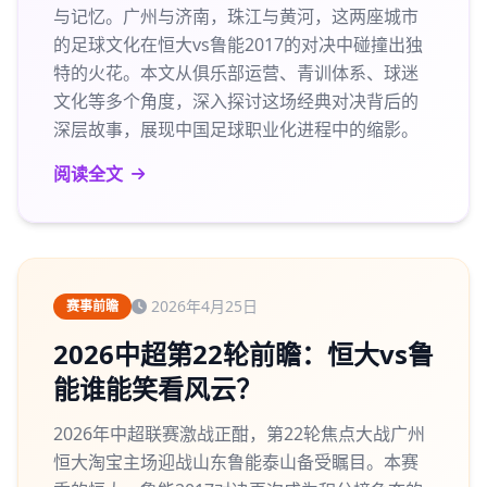
与记忆。广州与济南，珠江与黄河，这两座城市
的足球文化在恒大vs鲁能2017的对决中碰撞出独
特的火花。本文从俱乐部运营、青训体系、球迷
文化等多个角度，深入探讨这场经典对决背后的
深层故事，展现中国足球职业化进程中的缩影。
阅读全文
2026年4月25日
赛事前瞻
2026中超第22轮前瞻：恒大vs鲁
能谁能笑看风云？
2026年中超联赛激战正酣，第22轮焦点大战广州
恒大淘宝主场迎战山东鲁能泰山备受瞩目。本赛