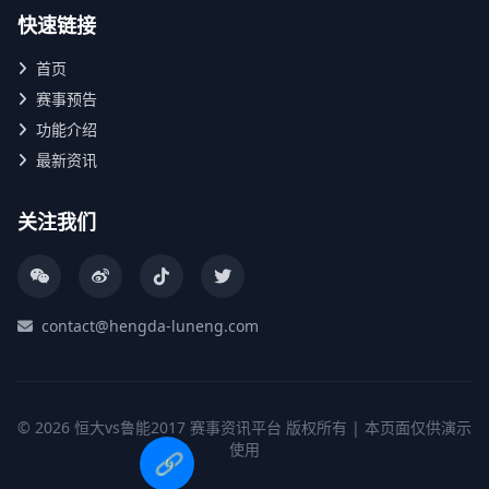
快速链接
首页
赛事预告
功能介绍
最新资讯
关注我们
contact@hengda-luneng.com
© 2026 恒大vs鲁能2017 赛事资讯平台 版权所有 | 本页面仅供演示
使用
🔗
篮球队编号