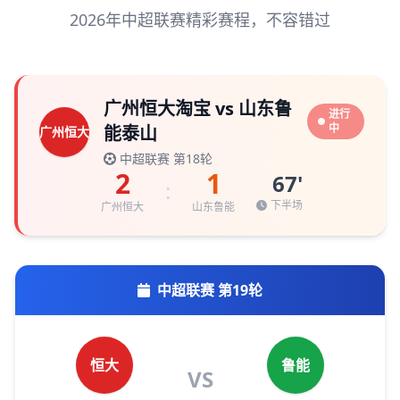
2026年中超联赛精彩赛程，不容错过
广州恒大淘宝 vs 山东鲁
进行
中
能泰山
广州恒大
中超联赛 第18轮
2
1
67'
:
下半场
广州恒大
山东鲁能
中超联赛 第19轮
恒大
鲁能
VS