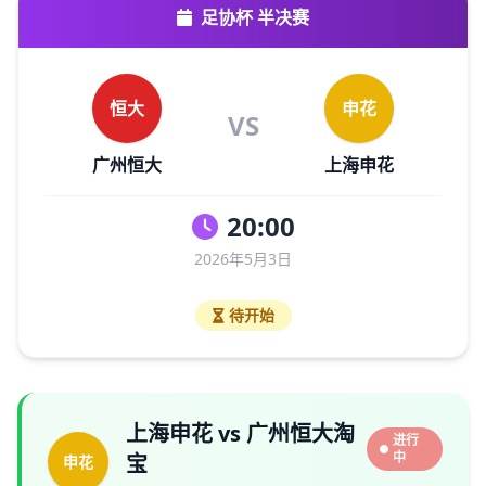
足协杯 半决赛
恒大
申花
VS
广州恒大
上海申花
20:00
2026年5月3日
待开始
上海申花 vs 广州恒大淘
进行
中
宝
申花