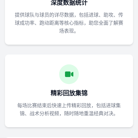
深度数据统计
提供球队与球员的详尽数据，包括进球、助攻、传
球成功率、跑动距离等核心指标，助您全面了解赛
场表现。
精彩回放集锦
每场比赛结束后快速上传精彩回放，包括进球集
锦、战术分析视频，随时随地重温经典对决。