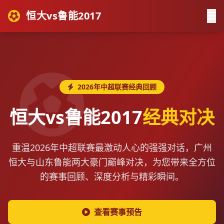
恒大vs鲁能2017
2026年中超联赛经典回顾
恒大vs鲁能2017
经典对决
重温2026年中超联赛最激动人心的强强对话，广州
恒大与山东鲁能两大豪门巅峰对决，为您带来全方位
的赛事回顾、深度分析与精彩瞬间。
查看赛事预告