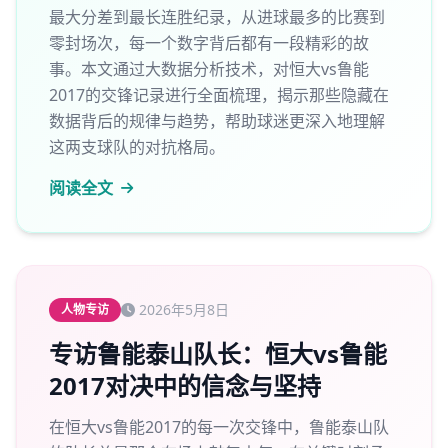
最大分差到最长连胜纪录，从进球最多的比赛到
零封场次，每一个数字背后都有一段精彩的故
事。本文通过大数据分析技术，对恒大vs鲁能
2017的交锋记录进行全面梳理，揭示那些隐藏在
数据背后的规律与趋势，帮助球迷更深入地理解
这两支球队的对抗格局。
阅读全文
2026年5月8日
人物专访
专访鲁能泰山队长：恒大vs鲁能
2017对决中的信念与坚持
在恒大vs鲁能2017的每一次交锋中，鲁能泰山队