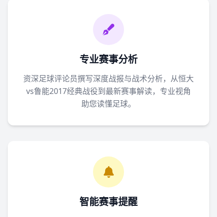
专业赛事分析
资深足球评论员撰写深度战报与战术分析，从恒大
vs鲁能2017经典战役到最新赛事解读，专业视角
助您读懂足球。
智能赛事提醒